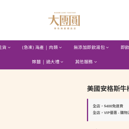
 乾貨
(急凍) 海產 | 肉類
無添加即飲湯包
即飲
嫁囍 | 過大禮
其他服務
美國安格斯牛柳粒
全店，$400免運費
全店，VIP優惠 - 購物