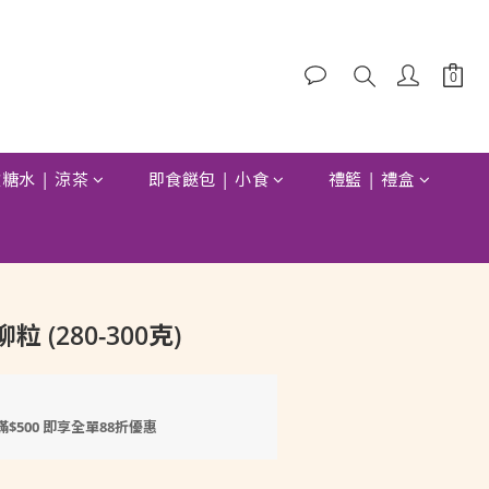
糖水 | 涼茶
即食餸包 | 小食
禮籃 | 禮盒
立即購買
 (280-300克)
滿$500 即享全單88折優惠