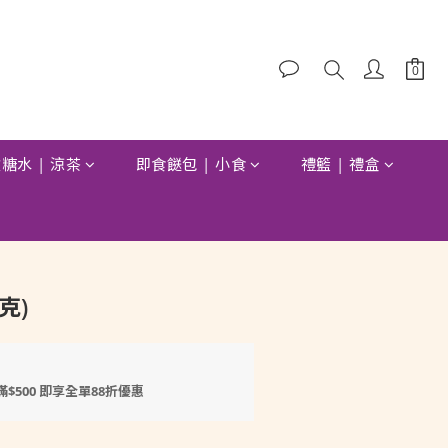
糖水 | 涼茶
即食餸包 | 小食
禮籃 | 禮盒
立即購買
克)
滿$500 即享全單88折優惠