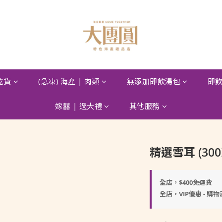
 乾貨
(急凍) 海產 | 肉類
無添加即飲湯包
即飲
嫁囍 | 過大禮
其他服務
精選雪耳 (300
全店，$400免運費
全店，VIP優惠 - 購物