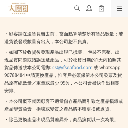
・顧客請在送貨員離去前，當面點算清楚所有貨品數量；若
送貨後發現數量有出入，本公司恕不負責。
・如閣下於收貨後發現產品出現已損壞 、包裝不完整、出
現品質問題或錯誤送遞產品，可於收貨日期的1天內拍照其
貨品傳送致本公司電郵:
cs@yfseafood.com
或 whatsapp
90788484 申請更換產品，惟客戶必須保留本公司發票及貨
品原有總數量／重量或最少 95%，本公司會盡快作出相關
安排。
・本公司概不就因顧客不適當儲存產品而引致之產品損壞或
產品變質負責，損壞或變質之產品將不獲更換或退貨。
・除已更換產品出現品質差異外，商品換貨以一次為限。