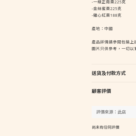
-一級正南棗225克
-金絲蜜棗225克
-雞心紅棗188克
產地：中國
產品詳情請參閱包裝上
圖片只供參考，一切以
送貨及付款方式
顧客評價
尚未有任何評價