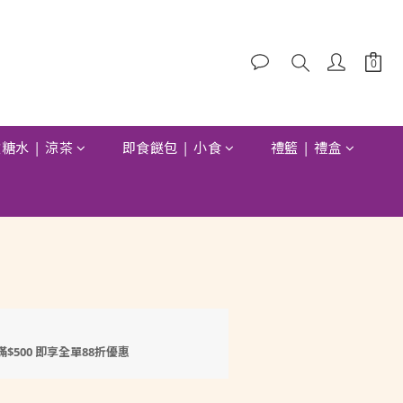
糖水 | 涼茶
即食餸包 | 小食
禮籃 | 禮盒
立即購買
滿$500 即享全單88折優惠