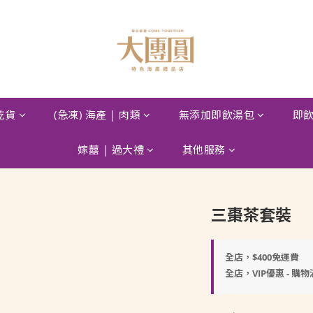
 乾貨
(急凍) 海產 | 肉類
無添加即飲湯包
即飲
嫁囍 | 過大禮
其他服務
三棗茶套裝
全店，$400免運費
全店，VIP優惠 - 購物