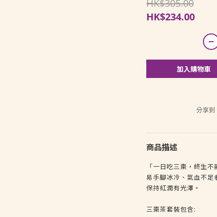
HK$305.00
HK$234.00
加入購物車
分享到
商品描述
「一日吃三棗，終生不
易手腳冰冷、氣血不足
保持紅潤有光澤。
三棗茶套裝包含: