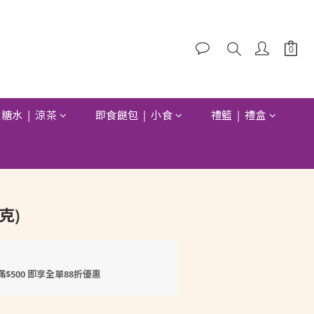
糖水 | 涼茶
即食餸包 | 小食
禮籃 | 禮盒
立即購買
克)
滿$500 即享全單88折優惠