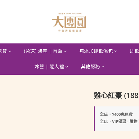
 乾貨
(急凍) 海產 | 肉類
無添加即飲湯包
即飲
嫁囍 | 過大禮
其他服務
雞心紅棗 (188
全店，$400免運費
全店，VIP優惠 - 購物