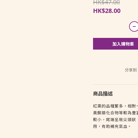
HK$47.00
HK$28.00
加入購物車
分享到
商品描述
紅棗的品種繁多，相對
黃酮類化合物等較為豐
較小，尾端呈現尖頭狀
用，有助補充氣血。