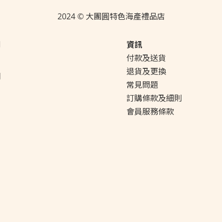
2024 © 大團圓特色海產禮品店
們
資訊
付款及送貨
們
退貨及更換
明
常見問題
們
訂購條款及細則
會員服務條款
會員活動
計劃
款及細則
會員購物點數活動
訂閱