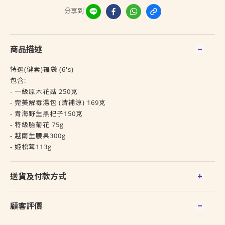
分享到
商品描述
特選(健素)福袋 (6's)
包含:
- 一級原木花菇 250克
- 完美解毒湯包 (清補涼) 169克
- 青海野生黑杞子150克
- 特級胎菊花 75g
- 越南生腰果300g
- 姬松茸113g
送貨及付款方式
顧客評價