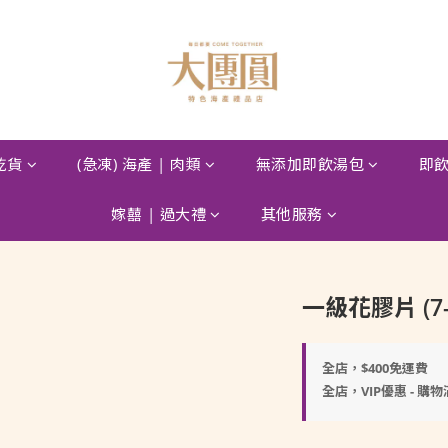
 乾貨
(急凍) 海產 | 肉類
無添加即飲湯包
即飲
嫁囍 | 過大禮
其他服務
一級花膠片 (7-
全店，$400免運費
全店，VIP優惠 - 購物