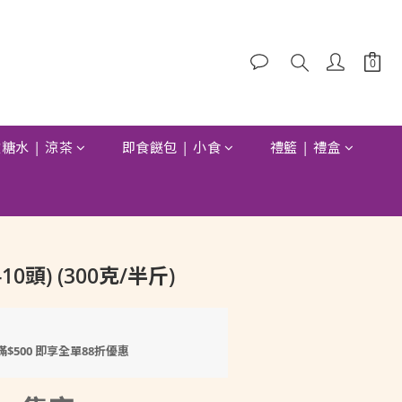
糖水 | 涼茶
即食餸包 | 小食
禮籃 | 禮盒
10頭) (300克/半斤)
滿$500 即享全單88折優惠