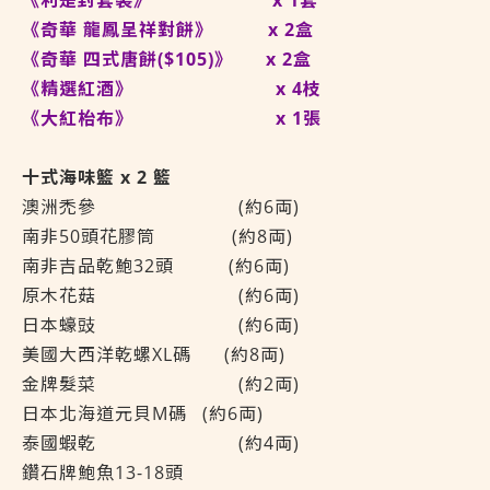
《利是封套裝》 x 1套
《奇華 龍鳳呈祥對餅》 x 2盒
《奇華 四式唐餅($105)》 x 2盒
《精選紅酒》 x 4枝
《大紅枱布》 x 1張
十式海味籃
x 2 籃
澳洲禿參 (約6両)
南非50頭花膠筒 (約8両)
南非吉品乾鮑32頭 (約6両)
原木花菇 (約6両)
日本蠔豉 (約6両)
美國大西洋乾螺XL碼 (約8両)
金牌髮菜 (約2両)
日本北海道元貝M碼
(約6両)
泰國蝦乾 (約4両)
鑽石牌鮑魚13-18頭