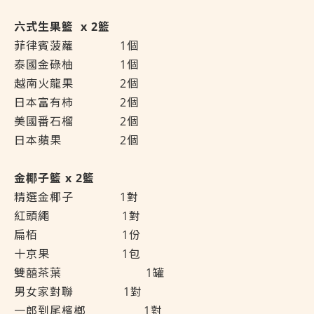
六式生果籃 x 2籃
菲律賓菠蘿
1個
泰國金碌柚
1個
越南火龍果
2個
日本富有柿
2個
美國番石榴
2個
日本蘋果
2個
金椰子籃 x 2籃
精選金椰子
1對
紅頭繩
1對
扁栢
1份
十京果
1包
雙囍茶葉
1罐
男女家對聯
1對
一郎到尾檳榔
1對