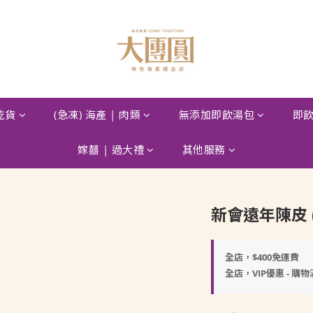
 乾貨
(急凍) 海產 | 肉類
無添加即飲湯包
即飲
嫁囍 | 過大禮
其他服務
新會遠年陳皮 (1
全店，$400免運費
全店，VIP優惠 - 購物