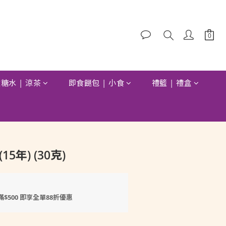
糖水 | 涼茶
即食餸包 | 小食
禮籃 | 禮盒
立即購買
5年) (30克)
滿$500 即享全單88折優惠