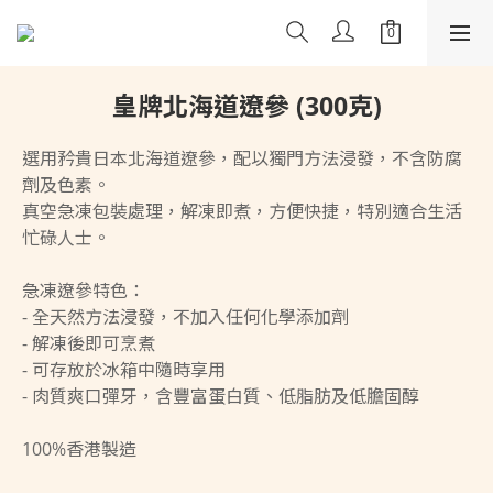
皇牌北海道遼參 (300克)
選用矜貴日本北海道遼參，配以獨門方法浸發，不含防腐
劑及色素。
真空急凍包裝處理，解凍即煮，方便快捷，特別適合生活
忙碌人士。
急凍遼參特色：
- 全天然方法浸發，不加入任何化學添加劑
- 解凍後即可烹煮
- 可存放於冰箱中隨時享用
- 肉質爽口彈牙，含豐富蛋白質、低脂肪及低膽固醇
100%香港製造