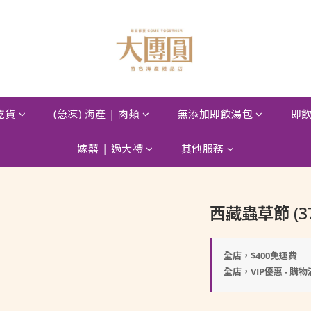
 乾貨
(急凍) 海產 | 肉類
無添加即飲湯包
即飲
嫁囍 | 過大禮
其他服務
西藏蟲草節 (37
全店，$400免運費
全店，VIP優惠 - 購物