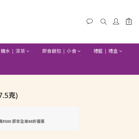
糖水 | 涼茶
即食餸包 | 小食
禮籃 | 禮盒
.5克)
滿$500 即享全單88折優惠